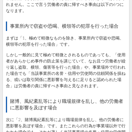
れません。ここで言う労働者の責に帰すべき事由は以下の6つに
なります。
事業所内で窃盗や恐喝、横領等の犯罪を行った場合
まずは「1、極めて軽微なものを除き、事業所内で窃盗や恐喝、
横領等の犯罪を行った場合」です。
しかし一般的に見て極めて軽微とされるものであっても、「使用
者があらかじめ事件の防止策を講じていて、なお且つ労働者が繰
り返し盗取、横領、傷害等を行った場合」や、事業場外で行われ
た場合でも「当該事業所の名誉・信用や労使間の信頼関係を損ね
る、或いは取引関係に悪影響を与えるに足りると認められた場
合」は労働者の責に帰すべき事由と見なされます。
賭博、風紀紊乱等により職場規律を乱し、他の労働者
に悪影響を及ぼす場合
次に「2、賭博風紀紊乱等により職場規律を乱し、他の労働者に
悪影響を及ぼす場合」です。またこれらの行為が事業場以外で行