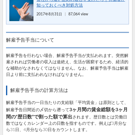
知っておくべき対処方法
2017年8月31日
87,064 view
解雇予告手当について
解雇予告を行わない場合、解雇予告手当が支払われます。突然解
雇されれば労働者の収入は途絶え、生活が困窮するため、経済的
な補助がなされなくてはなりません。なお、解雇予告手当は解雇
日より前に支払われなければなりません。
解雇予告手当の計算方法は
解雇予告手当の一日当たりの支給額「平均賃金」は原則として、
3ヶ月間の賃金総額を3ヶ月
解雇予告日間近の〆切から遡って
間の“歴日数”で割った額で算出
されます。歴日数とは労働日
数ではなくカレンダー上の日数を指すものです。例えば3月分な
ら31日、4月分なら30日をカウントします。