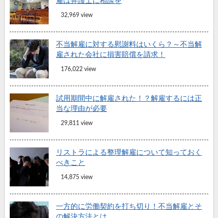
雇は弁護士に相談を
32,969 view
不当解雇に対する慰謝料はいくら？～不当解
雇された会社に損害賠償を請求！
176,022 view
試用期間中に解雇された！？解雇するには正
当な理由が必要
29,811 view
リストラによる整理解雇について知っておく
べきこと
14,875 view
一方的に労働契約を打ち切り！不当解雇とそ
の解決方法とは