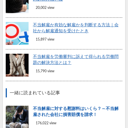
20,002 view
不当解雇か有効な解雇かを判断する方法｜会
社から解雇通知を受けたとき
15,897 view
不当解雇を労働審判に訴えて得られる労働問
題の解決方法とは？
15,790 view
一緒に読まれている記事
不当解雇に対する慰謝料はいくら？～不当解
雇された会社に損害賠償を請求！
176,022 view