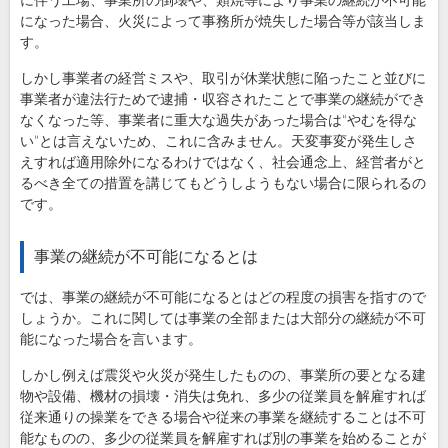
に伴う工場、事業所の倒壊や、類焼等により事業の継続が不可能
になった場合、火災によって事務所が焼失した場合等が該当しま
す。
しかし事業者の経営ミスや、取引が休業状態に陥ったこと並びに
事業者が違法行ためで逮捕・収容されたことで事業の継続ができ
なくなった等、事業者に重大な過失があった場合は“やむを得な
い”とは言えないため、これに含みません。天変事変が発生しさ
えすれば適用除外になるわけではなく、社会通念上、経営者がと
るべき全ての措置を講じてもどうしようもない場合に限られるの
です。
事業の継続が不可能になるとは
では、事業の継続が不可能になるとはどの程度の損害を指すので
しょうか。これに関しては事業の全部または大部分の継続が不可
能になった場合を言います。
しかし例えば震災や火災が発生したものの、事業所の要となる建
物や設備、機材の損壊・消失は免れ、多少の従業員を解雇すれば
従来通りの操業をできる場合や従来の事業を継続することは不可
能なものの、多少の従業員を解雇すれば別の事業を始めることが