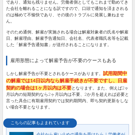
であり、通知も残りません。労働者側としてもこれまで勤めてき
た会社を離れることになる訳ですので、口頭で通知を済まされる
のは極めて不愉快であり、その後のトラブルに発展し兼ねませ
ん。
そのため通例、解雇が実施される場合は解雇対象者の氏名や解雇
日、解雇理由、解雇予告通知日、会社名、代表者職氏名等を記載
した「解雇予告通知書」が送付されることになります。
雇用形態によって解雇予告が不要のケースもある
試用期間中
しかし解雇予告が不要とされるケースがあります。
の解雇では14日以内なら解雇手続きが不要ですし、日雇
契約の場合は1ヶ月以内は不要
となります。また、例えば2ヶ
月以内の短期契約なら2ヶ月以内は不要、2か月を超えれば必要と
言った具合に有期雇用契約では契約期間内、即ち契約更新をしな
い場合不要となります。
会社から雇い止めの通告を受けたら｜労働者が