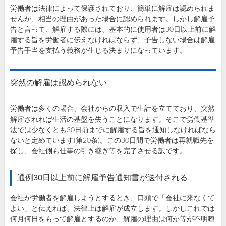
労働者は法律によって保護されており、簡単に解雇は認められま
せんが、相当の理由があった場合に認められます。しかし解雇予
告と言って、解雇する際には、基本的に使用者は30日以上前に解
雇する旨を労働者に伝えなければならず、予告しない場合は解雇
予告手当を支払う義務が生じる決まりになっています。
突然の解雇は認められない
労働者は多くの場合、会社からの収入で生計を立てており、突然
解雇されれば生活の基盤を失うことになります。そこで労働基準
法では少なくとも30日前までに解雇する旨を通知しなければなら
ないと定めています(第20条)。この30日間で労働者は再就職先を
探し、会社側も仕事の引き継ぎ等を完了させる訳です。
通例30日以上前に解雇予告通知書が送付される
会社が労働者を解雇しようとするとき、口頭で「会社に来なくて
よい」と伝えれば、法律上は解雇が成立します。しかしこれでは
何月何日をもって解雇とするのか、解雇の理由は何か等が不明瞭