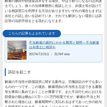
解雇の撤回や賠償金請求をする場合、やはり頼りになるのは弁護
士でしょう。個々の法律事務所に相談したり、弁護士等が設けて
いる相談窓口を利用する方法がありますがいずれの場合もまずは
会社との話し合いを詰めていき、それでも解決しない場合には訴
訟等の法的手段をとる流れになります。
不当解雇の裁判にかかる費用と期間～不当解雇
は弁護士に相談を
2017年7月31日
32,969 view
訴訟を起こす
解雇の不当性や賠償請求に関する案件は、労働訴訟の中でも多い
ものの一つです。この場合、解雇理由の不当性を立証できる書類
等を事前に集めておくことが重要です。また不法行ためにおける
賠償金の額は概ね100万～150万円程度ですが、解雇が不当と判
断された場合には、解雇期間中に支払れるはずであった分の給与
も別途支払われます。これを「バックペイ」と呼びます。