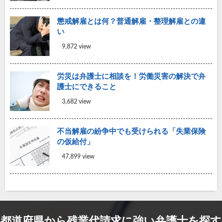
懲戒解雇とは何？普通解雇・整理解雇との違
い
9,872 view
労災は弁護士に相談を！労働災害の解決で弁
護士にできること
3,682 view
不当解雇の紛争中でも受けられる「失業保険
の仮給付」
47,899 view
都道府県から残業代請求に強い弁護士を探す