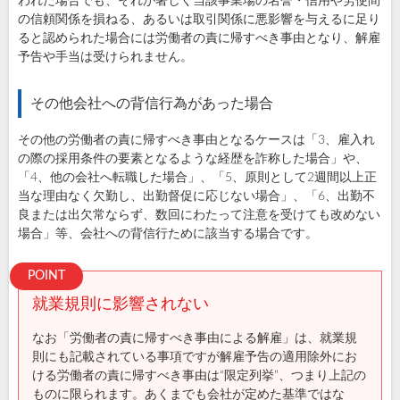
われた場合でも、それが著しく当該事業場の名誉・信用や労使間
の信頼関係を損ねる、あるいは取引関係に悪影響を与えるに足り
ると認められた場合には労働者の責に帰すべき事由となり、解雇
予告や手当は受けられません。
その他会社への背信行為があった場合
その他の労働者の責に帰すべき事由となるケースは「3、雇入れ
の際の採用条件の要素となるような経歴を詐称した場合」や、
「4、他の会社へ転職した場合」、「5、原則として2週間以上正
当な理由なく欠勤し、出勤督促に応じない場合」、「6、出勤不
良または出欠常ならず、数回にわたって注意を受けても改めない
場合」等、会社への背信行ために該当する場合です。
就業規則に影響されない
なお「労働者の責に帰すべき事由による解雇」は、就業規
則にも記載されている事項ですが解雇予告の適用除外にお
ける労働者の責に帰すべき事由は“限定列挙”、つまり上記の
ものに限られます。あくまでも会社が定めた基準ではな