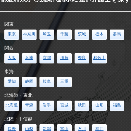
関東
東京
神奈川
埼玉
千葉
茨城
栃木
群馬
関西
大阪
兵庫
京都
滋賀
奈良
和歌山
東海
愛知
静岡
岐阜
三重
北海道・東北
北海道
青森
岩手
宮城
秋田
山形
福島
北陸・甲信越
長野
山梨
新潟
富山
石川
福井