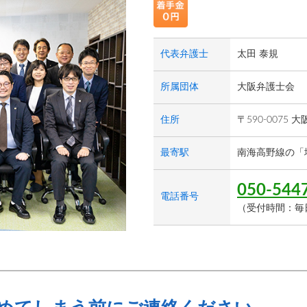
代表弁護士
太田 泰規
所属団体
大阪弁護士会
住所
〒590-0075
最寄駅
南海高野線の「
050-544
電話番号
（受付時間：毎日8