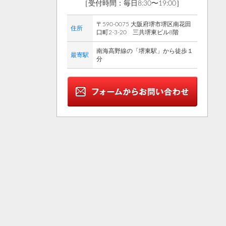
［受付時間：毎日8:30〜19:00］
〒590-0075 大阪府堺市堺区南花田
住所
口町2-3-20 三共堺東ビル8階
南海高野線の「堺東駅」から徒歩１
最寄駅
分